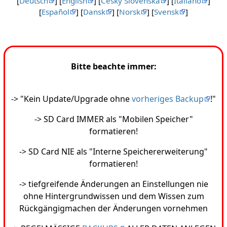
[
Deutsch
] [
English
] [
Česky Slovenská
] [
Italiano
]
[
Español
] [
Dansk
] [
Norsk
] [
Svensk
]
Bitte beachte immer:
-> "Kein Update/Upgrade ohne
vorheriges Backup
!"
-> SD Card IMMER als "Mobilen Speicher"
formatieren!
-> SD Card NIE als "Interne Speichererweiterung"
formatieren!
-> tiefgreifende Änderungen an Einstellungen nie
ohne Hintergrundwissen und dem Wissen zum
Rückgängigmachen der Änderungen vornehmen