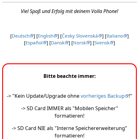
Viel Spaß und Erfolg mit deinem Volla Phone!
[
Deutsch
] [
English
] [
Česky Slovenská
] [
Italiano
]
[
Español
] [
Dansk
] [
Norsk
] [
Svensk
]
Bitte beachte immer:
-> "Kein Update/Upgrade ohne
vorheriges Backup
!"
-> SD Card IMMER als "Mobilen Speicher"
formatieren!
-> SD Card NIE als "Interne Speichererweiterung"
formatieren!