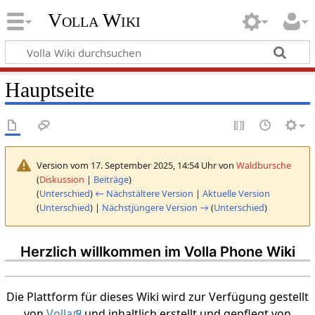
Volla Wiki
Hauptseite
Version vom 17. September 2025, 14:54 Uhr von
Waldbursche
(
Diskussion
|
Beiträge
)
(
Unterschied
)
← Nächstältere Version
|
Aktuelle Version
(
Unterschied
) |
Nächstjüngere Version →
(
Unterschied
)
Herzlich willkommen im Volla Phone Wiki
Die Plattform für dieses Wiki wird zur Verfügung gestellt
von
Volla
und inhaltlich erstellt und gepflegt von