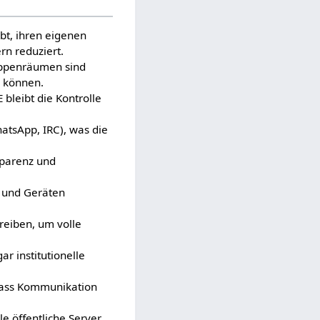
bt, ihren eigenen
rn reduziert.
uppenräumen sind
n können.
 bleibt die Kontrolle
hatsApp, IRC), was die
sparenz und
) und Geräten
reiben, um volle
r institutionelle
 dass Kommunikation
e öffentliche Server