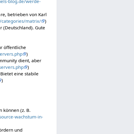
uels-blog.de/werde-
äre, betrieben von Karl
t/categories/matrix/
)
r (Deutschland). Gute
r öffentliche
servers.php
)
ommunity dient, aber
servers.php
)
Bietet eine stabile
)
n können (z. B.
-source-wachstum-in-
fördern und