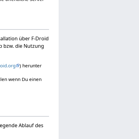
tallation über F-Droid
pp bzw. die Nutzung
roid.org
) herunter
ählen wenn Du einen
legende Ablauf des