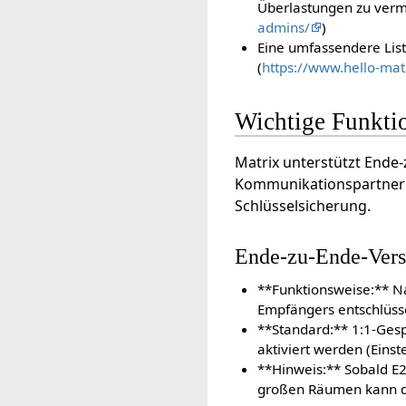
Überlastungen zu verm
admins/
)
Eine umfassendere Liste
(
https://www.hello-mat
Wichtige Funktio
Matrix unterstützt Ende-
Kommunikationspartner e
Schlüsselsicherung.
Ende-zu-Ende-Vers
**Funktionsweise:** N
Empfängers entschlüssel
**Standard:** 1:1-Ges
aktiviert werden (Einst
**Hinweis:** Sobald E2
großen Räumen kann die