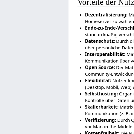
Vorteile der Nut
Dezentralisierung:
Mat
Homeserver zu wählen o
Ende-zu-Ende-Verschl
standardmäßig verschlü
Datenschutz:
Durch die
über persönliche Daten
Interoperabilität:
Matr
Kommunikation über ve
Open Source:
Der Matr
Community-Entwicklung
Flexibilität:
Nutzer kön
(Desktop, Mobil, Web) 
Selbsthosting:
Organis
Kontrolle über Daten u
Skalierbarkeit:
Matrix 
Kommunikation (z. B. in
Verifizierung:
Durch QR
vor Man-in-the-Middle-A
Kostenfreiheit:
Die Nu