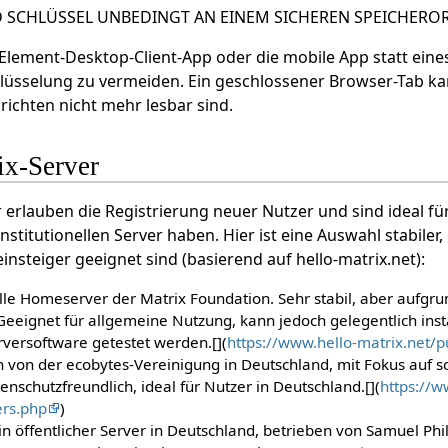
 SCHLÜSSEL UNBEDINGT AN EINEM SICHEREN SPEICHEROR
lement-Desktop-Client-App oder die mobile App statt eine
lüsselung zu vermeiden. Ein geschlossener Browser-Tab ka
richten nicht mehr lesbar sind.
ix-Server
r erlauben die Registrierung neuer Nutzer und sind ideal fü
nstitutionellen Server haben. Hier ist eine Auswahl stabiler,
insteiger geeignet sind (basierend auf hello-matrix.net):
ielle Homeserver der Matrix Foundation. Sehr stabil, aber aufgru
eeignet für allgemeine Nutzung, kann jedoch gelegentlich insta
versoftware getestet werden.[](
https://www.hello-matrix.net/p
n von der ecobytes-Vereinigung in Deutschland, mit Fokus auf s
tenschutzfreundlich, ideal für Nutzer in Deutschland.[](
https://w
ers.php
)
Ein öffentlicher Server in Deutschland, betrieben von Samuel Phi