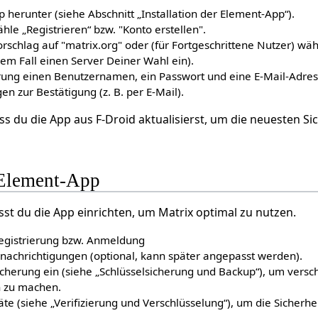
 herunter (siehe Abschnitt „Installation der Element-App“).
hle „Registrieren“ bzw. "Konto erstellen".
rschlag auf "matrix.org" oder (für Fortgeschrittene Nutzer) wä
dem Fall einen Server Deiner Wahl ein).
erung einen Benutzernamen, ein Passwort und eine E-Mail-Adres
n zur Bestätigung (z. B. per E-Mail).
dass du die App aus F-Droid aktualisierst, um die neuesten S
 Element-App
sst du die App einrichten, um Matrix optimal zu nutzen.
Registrierung bzw. Anmeldung
nachrichtigungen (optional, kann später angepasst werden).
sicherung ein (siehe „Schlüsselsicherung und Backup“), um versc
h zu machen.
äte (siehe „Verifizierung und Verschlüsselung“), um die Sicherhe