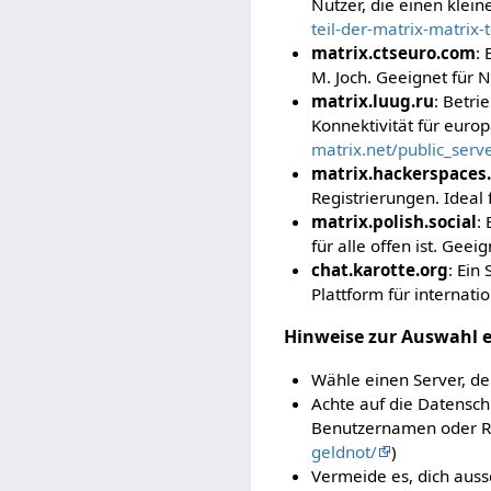
Nutzer, die einen klei
teil-der-matrix-matrix-t
matrix.ctseuro.com
: 
M. Joch. Geeignet für N
matrix.luug.ru
: Betri
Konnektivität für europ
matrix.net/public_serv
matrix.hackerspaces
Registrierungen. Ideal f
matrix.polish.social
:
für alle offen ist. Geei
chat.karotte.org
: Ein
Plattform für internatio
Hinweise zur Auswahl e
Wähle einen Server, de
Achte auf die Datenschu
Benutzernamen oder Ra
geldnot/
)
Vermeide es, dich aussc