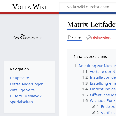
Volla Wiki
Matrix Leitfad
Seite
Diskussion
Inhaltsverzeichnis
1
Anleitung zur Nutzu
Navigation
1.1
Vorteile der 
1.2
Installation d
Hauptseite
1.3
Erstellung ein
Letzte Änderungen
1.4
Einrichtung d
Zufällige Seite
1.5
Öffentliche Ma
Hilfe zu MediaWiki
1.6
Wichtige Funk
Spezialseiten
1.6.1
Ende-zu
1.6.2
Verifizi