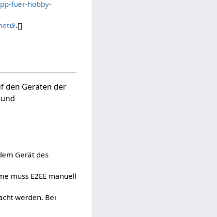
pp-fuer-hobby-
net
.[]
uf den Geräten der
 und
 dem Gerät des
ume muss E2EE manuell
macht werden. Bei