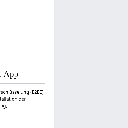
t-App
rschlüsselung (E2EE)
tallation der
ung,