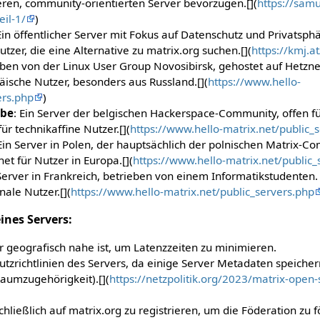
neren, community-orientierten Server bevorzugen.[](
https://sam
eil-1/
)
Ein öffentlicher Server mit Fokus auf Datenschutz und Privatsph
utzer, die eine Alternative zu matrix.org suchen.[](
https://kmj.a
eben von der Linux User Group Novosibirsk, gehostet auf Hetzne
äische Nutzer, besonders aus Russland.[](
https://www.hello-
ers.php
)
.be
: Ein Server der belgischen Hackerspace-Community, offen fü
ür technikaffine Nutzer.[](
https://www.hello-matrix.net/public_
 Ein Server in Polen, der hauptsächlich der polnischen Matrix-C
gnet für Nutzer in Europa.[](
https://www.hello-matrix.net/public_
 Server in Frankreich, betrieben von einem Informatikstudenten. 
nale Nutzer.[](
https://www.hello-matrix.net/public_servers.php
ines Servers:
r geografisch nahe ist, um Latenzzeiten zu minimieren.
tzrichtlinien des Servers, da einige Server Metadaten speicher
umzugehörigkeit).[](
https://netzpolitik.org/2023/matrix-open
hließlich auf matrix.org zu registrieren, um die Föderation zu 