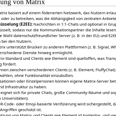
zung von Matrix
rix basiert auf einem föderierten Netzwerk, das Nutzern erlau
der zu betreiben, was die Abhängigkeit von zentralen Anbiete
üsselung (E2EE):
Nachrichten in 1:1-Chats und optional in Gr
sselt, sodass nur die Kommunikationspartner die Inhalte lese
 Wahl datenschutzfreundlicher Server (z. B. in der EU) und E2EE
 bei den Nutzern.
ix unterstützt Brücken zu anderen Plattformen (z. B. Signal, W
rschiedene Dienste hinweg ermöglicht.
ix-Standard und Clients wie Element sind quelloffen, was Tran
 fördert.
nen zwischen verschiedenen Clients (z. B. Element, FluffyChat
wählen, ohne Funktionalität einzubüßen.
ationen oder Einzelpersonen können eigene Matrix-Server bet
nd Infrastruktur zu haben.
eignet sich für private Chats, große Community-Räume und soga
 Universitäten).
-Code- oder Emoji-basierte Verifizierung wird sichergestellt,
ngriffen geschützt ist.
tzung von Matrix und Clients wie Element ist kostenlos, und viel