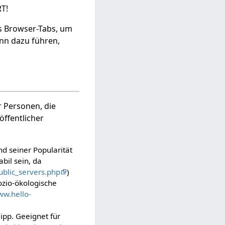
T!
s Browser-Tabs, um
nn dazu führen,
r Personen, die
 öffentlicher
nd seiner Popularität
bil sein, da
ublic_servers.php
)
ozio-ökologische
ww.hello-
lipp. Geeignet für