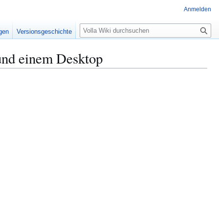
Anmelden
S
igen
Versionsgeschichte
u
c
und einem Desktop
h
e