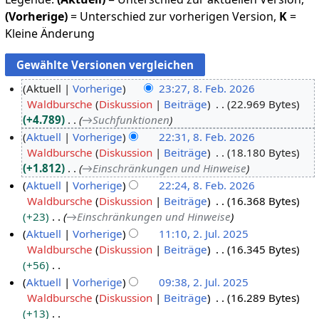
(Vorherige)
= Unterschied zur vorherigen Version,
K
=
Kleine Änderung
Aktuell
Vorherige
23:27, 8. Feb. 2026
Waldbursche
Diskussion
Beiträge
22.969 Bytes
8
+4.789
→
Suchfunktionen
.
Aktuell
Vorherige
22:31, 8. Feb. 2026
F
Waldbursche
Diskussion
Beiträge
18.180 Bytes
e
+1.812
→
Einschränkungen und Hinweise
b
Aktuell
Vorherige
22:24, 8. Feb. 2026
r
Waldbursche
Diskussion
Beiträge
16.368 Bytes
u
+23
→
Einschränkungen und Hinweise
a
Aktuell
Vorherige
11:10, 2. Jul. 2025
r
Waldbursche
Diskussion
Beiträge
16.345 Bytes
2
2
+56
.
0
K
Aktuell
Vorherige
09:38, 2. Jul. 2025
J
2
e
Waldbursche
Diskussion
Beiträge
16.289 Bytes
u
6
i
+13
l