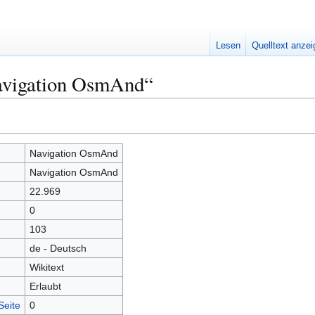
Lesen
Quelltext anze
avigation OsmAnd“
Navigation OsmAnd
Navigation OsmAnd
22.969
0
103
de - Deutsch
Wikitext
Erlaubt
Seite
0