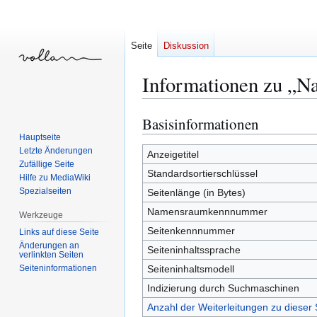
Seite
Diskussion
Informationen zu „N
Basisinformationen
Zur
Zur
Navigation
Suche
Hauptseite
Letzte Änderungen
springen
springen
Anzeigetitel
Zufällige Seite
Standardsortierschlüssel
Hilfe zu MediaWiki
Spezialseiten
Seitenlänge (in Bytes)
Namensraumkennnummer
Werkzeuge
Seitenkennnummer
Links auf diese Seite
Änderungen an
Seiteninhaltssprache
verlinkten Seiten
Seiten­­informationen
Seiteninhaltsmodell
Indizierung durch Suchmaschinen
Anzahl der Weiterleitungen zu dieser 