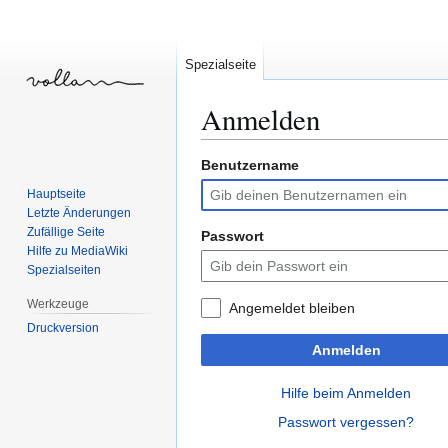
Spezialseite
Anmelden
Benutzername
Zur
Zur
Navigation
Suche
Hauptseite
springen
springen
Letzte Änderungen
Zufällige Seite
Passwort
Hilfe zu MediaWiki
Spezialseiten
Werkzeuge
Angemeldet bleiben
Druckversion
Anmelden
Hilfe beim Anmelden
Passwort vergessen?