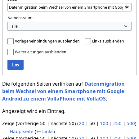
Namensraum:
Vorlageneinbindungen ausblenden
Links ausblenden
Weiterleitungen ausblenden
Los
Die folgenden Seiten verlinken auf
Datenmigration
beim Wechsel von einem Smartphone mit Google
Android zu einem VollaPhone mit VollaOS
:
Angezeigt wird ein Eintrag.
Zeige (
vorherige 50
|
nächste 50
) (
20
|
50
|
100
|
250
|
500
)
Hauptseite
(
← Links
)
Zeige (
vorherige 50
|
nächste 50
) (
20
|
50
|
100
|
250
|
500
)