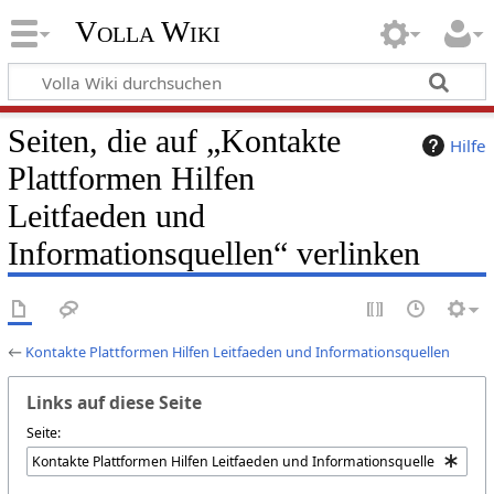
Volla Wiki
Seiten, die auf „Kontakte
Hilfe
Plattformen Hilfen
Leitfaeden und
Informationsquellen“ verlinken
←
Kontakte Plattformen Hilfen Leitfaeden und Informationsquellen
Links auf diese Seite
Seite: