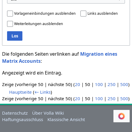
Vorlageneinbindungen ausblenden
Links ausblenden
Weiterleitungen ausblenden
Los
Die folgenden Seiten verlinken auf
Migration eines
Matrix Accounts
:
Angezeigt wird ein Eintrag.
Zeige (
vorherige 50
|
nächste 50
) (
20
|
50
|
100
|
250
|
500
)
Hauptseite
(
← Links
)
Zeige (
vorherige 50
|
nächste 50
) (
20
|
50
|
100
|
250
|
500
)
Datenschutz
Über Volla Wiki
Haftungsausschluss
Klassische Ansicht