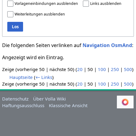
Vorlageneinbindungen ausblenden
Links ausblenden
Weiterleitungen ausblenden
Los
Die folgenden Seiten verlinken auf
Navigation OsmAnd
:
Angezeigt wird ein Eintrag.
Zeige (
vorherige 50
|
nächste 50
) (
20
|
50
|
100
|
250
|
500
)
Hauptseite
(
← Links
)
Zeige (
vorherige 50
|
nächste 50
) (
20
|
50
|
100
|
250
|
500
)
Datenschutz
Über Volla Wiki
Haftungsausschluss
Klassische Ansicht