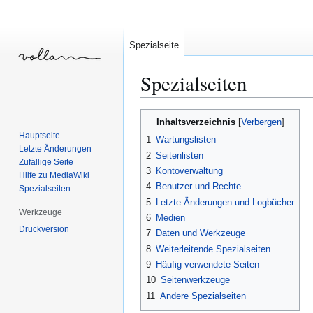
Spezialseite
Spezialseiten
Zur
Zur
Inhaltsverzeichnis
Navigation
Suche
Hauptseite
1
Wartungslisten
springen
springen
Letzte Änderungen
2
Seitenlisten
Zufällige Seite
3
Kontoverwaltung
Hilfe zu MediaWiki
4
Benutzer und Rechte
Spezialseiten
5
Letzte Änderungen und Logbücher
Werkzeuge
6
Medien
Druckversion
7
Daten und Werkzeuge
8
Weiterleitende Spezialseiten
9
Häufig verwendete Seiten
10
Seitenwerkzeuge
11
Andere Spezialseiten