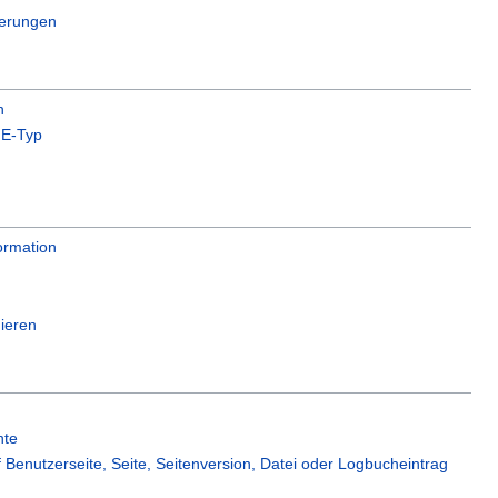
erungen
n
E-Typ
rmation
ieren
hte
f Benutzerseite, Seite, Seitenversion, Datei oder Logbucheintrag