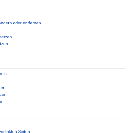
ändern oder entfernen
setzen
tzen
hnis
zer
zer
en
erlinkten Seiten