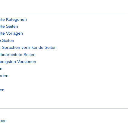
erte Kategorien
rte Seiten
erte Vorlagen
e Seiten
n Sprachen verlinkende Seiten
bearbeitete Seiten
wenigsten Versionen
en
orien
gen
rien