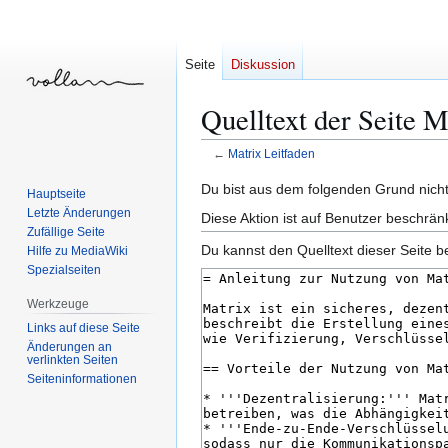
Seite
Diskussion
Quelltext der Seite M
←
Matrix Leitfaden
Zur
Zur
Du bist aus dem folgenden Grund nicht 
Hauptseite
Navigation
Suche
Letzte Änderungen
Diese Aktion ist auf Benutzer beschrän
springen
springen
Zufällige Seite
Du kannst den Quelltext dieser Seite b
Hilfe zu MediaWiki
Spezialseiten
Werkzeuge
Links auf diese Seite
Änderungen an
verlinkten Seiten
Seiten­­informationen