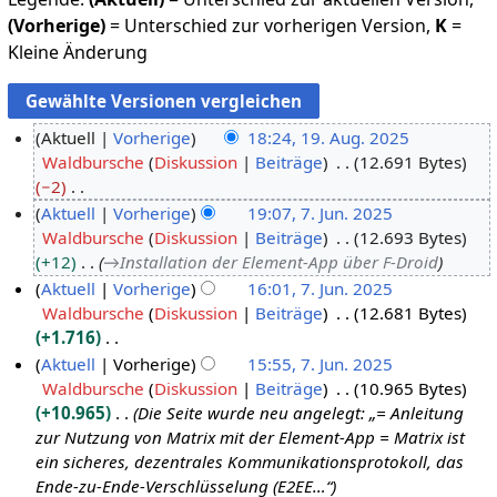
(Vorherige)
= Unterschied zur vorherigen Version,
K
=
Kleine Änderung
Aktuell
Vorherige
18:24, 19. Aug. 2025
Waldbursche
Diskussion
Beiträge
12.691 Bytes
1
−2
9
K
Aktuell
Vorherige
19:07, 7. Jun. 2025
.
e
Waldbursche
Diskussion
Beiträge
12.693 Bytes
7
A
i
+12
→
Installation der Element-App über F-Droid
.
u
n
Aktuell
Vorherige
16:01, 7. Jun. 2025
J
g
e
Waldbursche
Diskussion
Beiträge
12.681 Bytes
u
u
B
+1.716
n
s
e
K
Aktuell
Vorherige
15:55, 7. Jun. 2025
i
t
a
e
Waldbursche
Diskussion
Beiträge
10.965 Bytes
2
2
r
i
+10.965
Die Seite wurde neu angelegt: „= Anleitung
0
0
b
n
zur Nutzung von Matrix mit der Element-App = Matrix ist
2
2
e
e
ein sicheres, dezentrales Kommunikationsprotokoll, das
5
5
i
B
Ende-zu-Ende-Verschlüsselung (E2EE…“