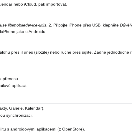
alendář nebo iCloud, pak importovat.
fuse libimobiledevice-utils
. 2. Připojte iPhone přes USB, klepněte
Důvěřo
laPhone jako u Androidu.
álohu přes iTunes (složité) nebo ručně přes sqlite. Žádné jednoduché 
k přenosu.
ilové aplikaci.
akty, Galerie, Kalendář).
kou synchronizaci.
ilitu s androidovými aplikacemi (z OpenStore).