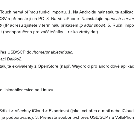
Touch nemá přímou funkci importu. 1. Na Androidu nainstalujte aplikac
SV a přeneste ji na PC. 3. Na VollaPhone: Nainstalujte
openssh-serve
t/
(IP adresu zjistěte v terminálu příkazem
ip addr show
). 5. Ruční impo
at (nedoporučeno pro začátečníky – riziko ztráty dat).
y přes USB/SCP do
/home/phablet/Music
.
kaci
Dekko2
.
alujte ekvivalenty z OpenStore (např. Waydroid pro androidové aplikace
jte libimobiledevice na Linuxu.
dílet > Všechny iCloud > Exportovat (jako .vcf přes e-mail nebo iCloud)
 je podporováno). 3. Přeneste soubor .vcf přes USB/SCP na VollaPhone