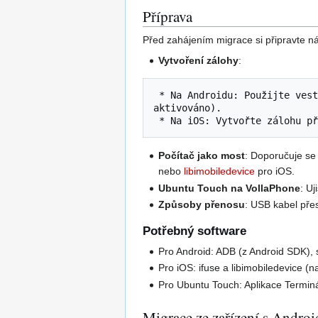
Příprava
Před zahájením migrace si připravte ná
Vytvoření zálohy
:
 * Na Androidu: Použijte ves
aktivováno).

 * Na iOS: Vytvořte zálohu p
Počítač jako most
: Doporučuje se
nebo
libimobiledevice
pro iOS.
Ubuntu Touch na VollaPhone
: U
Způsoby přenosu
: USB kabel pře
Potřebný software
Pro Android: ADB (z Android SDK), s
Pro iOS: ifuse a libimobiledevice (
Pro Ubuntu Touch: Aplikace Terminá
Migrace ze zařízení s Andro