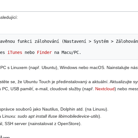
sledující:
tavěnou funkci zálohování (Nastavení > Systém > Zálohová
řes 
iTunes
 nebo 
Finder
 PC s Linuxem (např. Ubuntu), Windows nebo macOS. Nainstalujte nást
jistěte se, že Ubuntu Touch je předinstalovaný a aktuální. Aktualizujte 
s PC, USB paměť, e-mail, cloudové služby (např.
Nextcloud
) nebo mes
právce souborů jako Nautilus, Dolphin atd. (na Linuxu).
na Linuxu:
sudo apt install ifuse libimobiledevice-utils
).
l, SSH server (nainstalovat z OpenStore).
idem