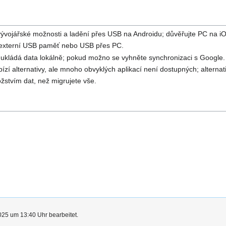
e vývojářské možnosti a ladění přes USB na Androidu; důvěřujte PC na i
, externí USB paměť nebo USB přes PC.
 ukládá data lokálně; pokud možno se vyhněte synchronizaci s Google.
ízí alternativy, ale mnoho obvyklých aplikací není dostupných; alternat
žstvím dat, než migrujete vše.
025 um 13:40 Uhr bearbeitet.