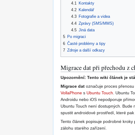
4.1
Kontakty
4.2
Kalendář
4.3
Fotografie a videa
4.4
Zprávy (SMS/MMS)
4.5
Jiná data
5
Po migraci
6
Časté problémy a tipy
7
Zdroje a další odkazy
Migrace dat při přechodu z 
Upozornění: Tento wiki článek je stá
Migrace dat
označuje proces přenosu da
VollaPhone
s
Ubuntu Touch
. Ubuntu To
Androidu nebo iOS nepodporuje přímou 
Ubuntu Touch není dostupných. Bude nu
spustit androidové prostředí, které pa
Tento článek popisuje podrobné kroky p
zálohu starého zařízení.