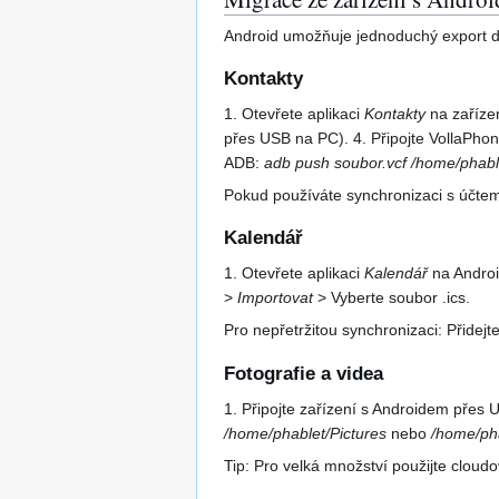
Android umožňuje jednoduchý export d
Kontakty
1. Otevřete aplikaci
Kontakty
na zařízen
přes USB na PC). 4. Připojte VollaPho
ADB:
adb push soubor.vcf /home/phab
Pokud používáte synchronizaci s účtem
Kalendář
1. Otevřete aplikaci
Kalendář
na Androi
>
Importovat
> Vyberte soubor .ics.
Pro nepřetržitou synchronizaci: Přidej
Fotografie a videa
1. Připojte zařízení s Androidem přes 
/home/phablet/Pictures
nebo
/home/ph
Tip: Pro velká množství použijte cloud