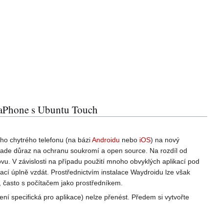
llaPhone s Ubuntu Touch
ého chytrého telefonu (na bázi
Androidu
nebo
iOS
) na nový
klade důraz na ochranu soukromí a open source. Na rozdíl od
ovu. V závislosti na případu použití mnoho obvyklých aplikací pod
í úplně vzdát. Prostřednictvím instalace Waydroidu lze však
, často s počítačem jako prostředníkem.
ní specifická pro aplikace) nelze přenést. Předem si vytvořte