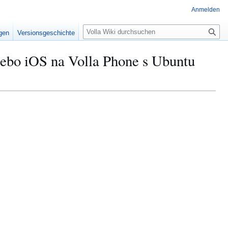
Anmelden
S
igen
Versionsgeschichte
u
c
lebo iOS na Volla Phone s Ubuntu
h
e