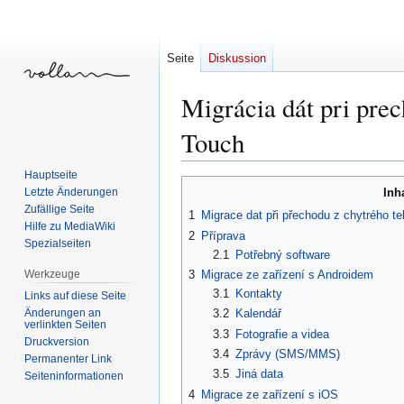
Seite
Diskussion
Migrácia dát pri pre
Touch
Hauptseite
Zur
Zur
Letzte Änderungen
Inh
Navigation
Suche
Zufällige Seite
1
Migrace dat při přechodu z chytrého t
springen
springen
Hilfe zu MediaWiki
2
Příprava
Spezialseiten
2.1
Potřebný software
Werkzeuge
3
Migrace ze zařízení s Androidem
3.1
Kontakty
Links auf diese Seite
Änderungen an
3.2
Kalendář
verlinkten Seiten
3.3
Fotografie a videa
Druckversion
3.4
Zprávy (SMS/MMS)
Permanenter Link
3.5
Jiná data
Seiten­­informationen
4
Migrace ze zařízení s iOS