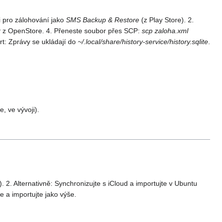
i pro zálohování jako
SMS Backup & Restore
(z Play Store). 2.
r
z OpenStore. 4. Přeneste soubor přes SCP:
scp zaloha.xml
rt: Zprávy se ukládají do
~/.local/share/history-service/history.sqlite
.
, ve vývoji).
. 2. Alternativně: Synchronizujte s iCloud a importujte v Ubuntu
 a importujte jako výše.