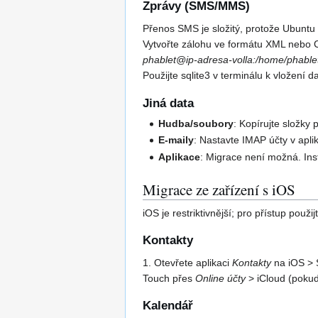
Zprávy (SMS/MMS)
Přenos SMS je složitý, protože Ubuntu 
Vytvořte zálohu ve formátu XML nebo C
phablet@ip-adresa-volla:/home/phable
Použijte sqlite3 v terminálu k vložení d
Jiná data
Hudba/soubory
: Kopírujte složk
E-maily
: Nastavte IMAP účty v apli
Aplikace
: Migrace není možná. Inst
Migrace ze zařízení s iOS
iOS je restriktivnější; pro přístup použi
Kontakty
1. Otevřete aplikaci
Kontakty
na iOS > S
Touch přes
Online účty
> iCloud (pokud
Kalendář