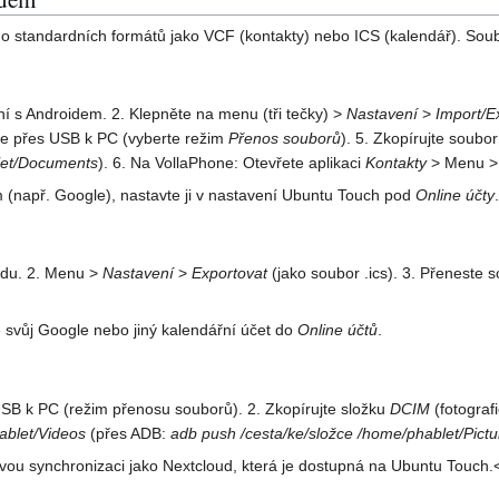
o standardních formátů jako VCF (kontakty) nebo ICS (kalendář). Sou
í s Androidem. 2. Klepněte na menu (tři tečky) >
Nastavení
>
Import/E
ne přes USB k PC (vyberte režim
Přenos souborů
). 5. Zkopírujte soubor
let/Documents
). 6. Na VollaPhone: Otevřete aplikaci
Kontakty
> Menu 
 (např. Google), nastavte ji v nastavení Ubuntu Touch pod
Online účty
du. 2. Menu >
Nastavení
>
Exportovat
(jako soubor .ics). 3. Přeneste 
te svůj Google nebo jiný kalendářní účet do
Online účtů
.
USB k PC (režim přenosu souborů). 2. Zkopírujte složku
DCIM
(fotograf
ablet/Videos
(přes ADB:
adb push /cesta/ke/složce /home/phablet/Pictu
ovou synchronizaci jako Nextcloud, která je dostupná na Ubuntu Touch.