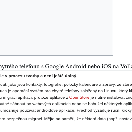
chytrého telefonu s Google Android nebo iOS na Vo
le v procesu tvorby a není ještě úplný.
t, jako jsou kontakty, fotografie, položky kalendáře a zprávy, ze star
uch je operační systém pro chytré telefony založený na Linuxu, který 
migraci aplikací, protože aplikace z
OpenStore
je nutné instalovat zn
tné sáhnout po webových aplikacích nebo se bohužel některých aplikac
k umožňuje používat androidové aplikace. Přechod vyžaduje ruční kroky
ro bezpečnou migraci. Mějte na paměti, že některá data (např. nastave