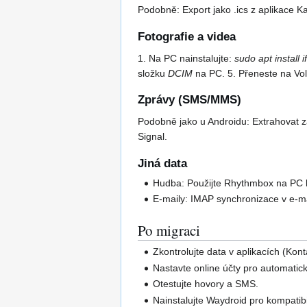
Podobně: Export jako .ics z aplikace K
Fotografie a videa
1. Na PC nainstalujte:
sudo apt install i
složku
DCIM
na PC. 5. Přeneste na Vol
Zprávy (SMS/MMS)
Podobně jako u Androidu: Extrahovat z
Signal.
Jiná data
Hudba: Použijte Rhythmbox na PC 
E-maily: IMAP synchronizace v e-ma
Po migraci
Zkontrolujte data v aplikacích (Kont
Nastavte online účty pro automatic
Otestujte hovory a SMS.
Nainstalujte Waydroid pro kompatib