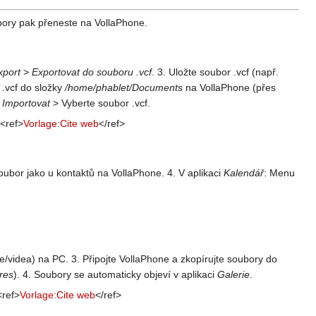
bory pak přeneste na VollaPhone.
xport
>
Exportovat do souboru .vcf
. 3. Uložte soubor .vcf (např.
 .vcf do složky
/home/phablet/Documents
na VollaPhone (přes
>
Importovat
> Vyberte soubor .vcf.
.<ref>
Vorlage:Cite web
</ref>
soubor jako u kontaktů na VollaPhone. 4. V aplikaci
Kalendář
: Menu
ie/videa) na PC. 3. Připojte VollaPhone a zkopírujte soubory do
res
). 4. Soubory se automaticky objeví v aplikaci
Galerie
.
<ref>
Vorlage:Cite web
</ref>