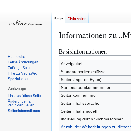
Seite
Diskussion
Informationen zu „M
Basisinformationen
Zur
Zur
Navigation
Suche
Hauptseite
Letzte Änderungen
springen
springen
Anzeigetitel
Zufällige Seite
Standardsortierschlüssel
Hilfe zu MediaWiki
Spezialseiten
Seitenlänge (in Bytes)
Namensraumkennnummer
Werkzeuge
Seitenkennnummer
Links auf diese Seite
Änderungen an
Seiteninhaltssprache
verlinkten Seiten
Seiten­­informationen
Seiteninhaltsmodell
Indizierung durch Suchmaschinen
Anzahl der Weiterleitungen zu dieser 