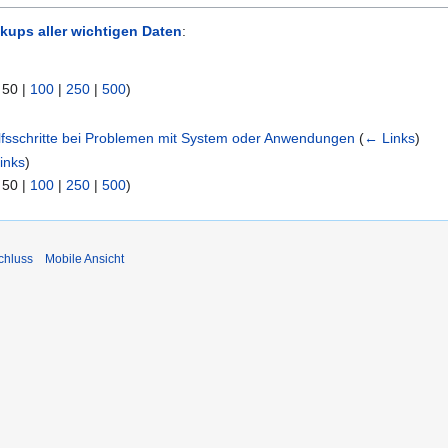
kups aller wichtigen Daten
:
|
50
|
100
|
250
|
500
)
lfsschritte bei Problemen mit System oder Anwendungen
(
← Links
)
inks
)
|
50
|
100
|
250
|
500
)
chluss
Mobile Ansicht