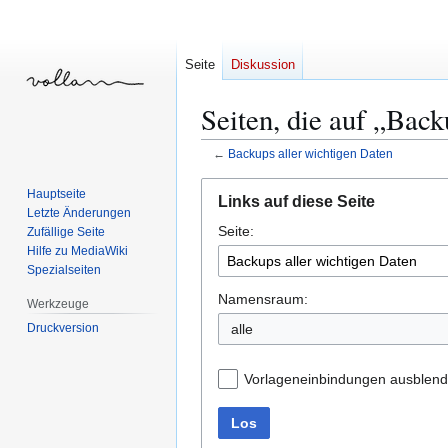
Seite
Diskussion
Seiten, die auf „Back
←
Backups aller wichtigen Daten
Zur
Zur
Hauptseite
Links auf diese Seite
Navigation
Suche
Letzte Änderungen
Seite:
springen
springen
Zufällige Seite
Hilfe zu MediaWiki
Spezialseiten
Namensraum:
Werkzeuge
Druckversion
alle
Vorlageneinbindungen ausblen
Los