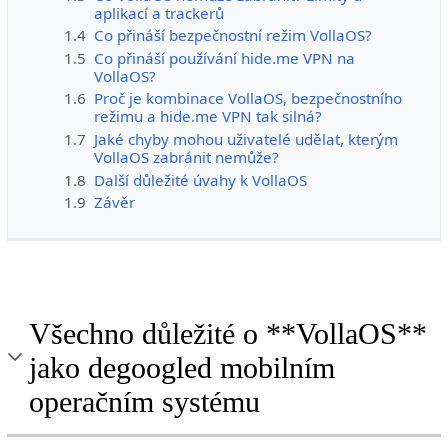
aplikací a trackerů
1.4
Co přináší bezpečnostní režim VollaOS?
1.5
Co přináší používání hide.me VPN na
VollaOS?
1.6
Proč je kombinace VollaOS, bezpečnostního
režimu a hide.me VPN tak silná?
1.7
Jaké chyby mohou uživatelé udělat, kterým
VollaOS zabránit nemůže?
1.8
Další důležité úvahy k VollaOS
1.9
Závěr
Všechno důležité o **VollaOS**
jako degoogled mobilním
operačním systému