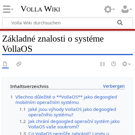
Volla Wiki
Základné znalosti o systéme
VollaOS
Inhaltsverzeichnis
1
Všechno důležité o **VollaOS** jako degoogled
mobilním operačním systému
1.1
Jaké jsou výhody VollaOS jako degoogled
operačního systému?
1.2
Jak chrání degoogled operační systém jako
VollaOS vaše soukromí?
1.3
Co VollaOS nemůže zabránit? Limity u