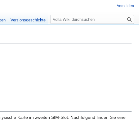
Anmelden
S
igen
Versionsgeschichte
u
c
h
e
hysische Karte im zweiten SIM-Slot. Nachfolgend finden Sie eine