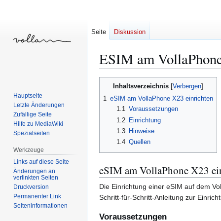
Seite
Diskussion
ESIM am VollaPhone
Zur
Zur
Inhaltsverzeichnis
Navigation
Suche
Hauptseite
1
eSIM am VollaPhone X23 einrichten
springen
springen
Letzte Änderungen
1.1
Voraussetzungen
Zufällige Seite
1.2
Einrichtung
Hilfe zu MediaWiki
1.3
Hinweise
Spezialseiten
1.4
Quellen
Werkzeuge
Links auf diese Seite
eSIM am VollaPhone X23 ein
Änderungen an
verlinkten Seiten
Die Einrichtung einer eSIM auf dem Vo
Druckversion
Permanenter Link
Schritt-für-Schritt-Anleitung zur Einrich
Seiten­­informationen
Voraussetzungen