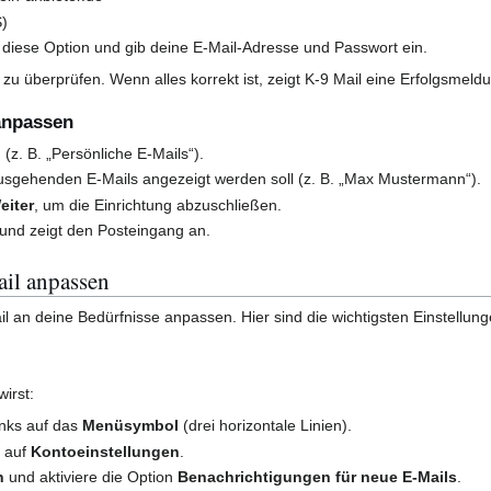
S)
re diese Option und gib deine E-Mail-Adresse und Passwort ein.
 zu überprüfen. Wenn alles korrekt ist, zeigt K-9 Mail eine Erfolgsmeld
 anpassen
z. B. „Persönliche E-Mails“).
usgehenden E-Mails angezeigt werden soll (z. B. „Max Mustermann“).
eiter
, um die Einrichtung abzuschließen.
 und zeigt den Posteingang an.
il anpassen
l an deine Bedürfnisse anpassen. Hier sind die wichtigsten Einstellung
irst:
inks auf das
Menüsymbol
(drei horizontale Linien).
e auf
Kontoeinstellungen
.
n
und aktiviere die Option
Benachrichtigungen für neue E-Mails
.