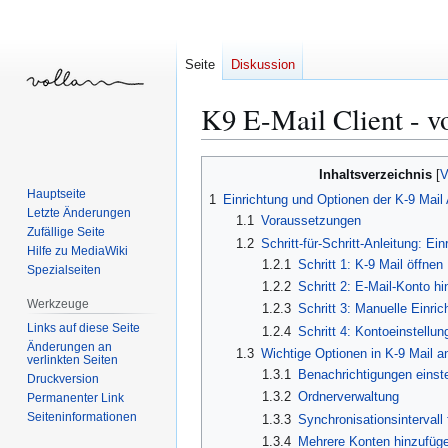
Seite
Diskussion
K9 E-Mail Client - v
Zur
Zur
Inhaltsverzeichnis
Navigation
Suche
Hauptseite
1
Einrichtung und Optionen der K-9 Mail
springen
springen
Letzte Änderungen
1.1
Voraussetzungen
Zufällige Seite
1.2
Schritt-für-Schritt-Anleitung: Ei
Hilfe zu MediaWiki
1.2.1
Schritt 1: K-9 Mail öffnen
Spezialseiten
1.2.2
Schritt 2: E-Mail-Konto h
Werkzeuge
1.2.3
Schritt 3: Manuelle Einrich
Links auf diese Seite
1.2.4
Schritt 4: Kontoeinstellu
Änderungen an
1.3
Wichtige Optionen in K-9 Mail 
verlinkten Seiten
1.3.1
Benachrichtigungen einste
Druckversion
1.3.2
Ordnerverwaltung
Permanenter Link
Seiten­­informationen
1.3.3
Synchronisationsintervall
1.3.4
Mehrere Konten hinzufüg