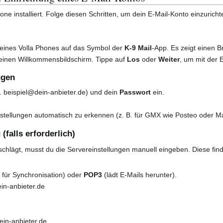
hone installiert. Folge diesen Schritten, um dein E-Mail-Konto einzuricht
deines Volla Phones auf das Symbol der
K-9 Mail
-App. Es zeigt einen 
p einen Willkommensbildschirm. Tippe auf
Los
oder
Weiter
, um mit der 
ügen
. beispiel@dein-anbieter.de) und dein
Passwort
ein.
nstellungen automatisch zu erkennen (z. B. für GMX wie Posteo oder Mai
(falls erforderlich)
lschlägt, musst du die Servereinstellungen manuell eingeben. Diese fin
für Synchronisation) oder
POP3
(lädt E-Mails herunter).
ein-anbieter.de
dein-anbieter.de