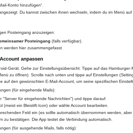
Mail-Konto hinzufügen“.
 angezeigt. Du kannst zwischen ihnen wechseln, indem du im Menü auf
igen Posteingang anzuzeigen:
emeinsamer Posteingang
(falls verfügbar).
ten werden hier zusammengefasst.
l Account anpassen
oid-Gerät. Gehe zur Einstellungsübersicht: Tippe auf das Hamburger-Me
enü zu öffnen). Scrolle nach unten und tippe auf Einstellungen (Settin
ippe auf den gewünschten E-Mail-Account, um seine spezifischen Einstel
ungen (für eingehende Mails):
r "Server für eingehende Nachrichten") und tippe darauf.
 (meist ein Bleistift-Icon) oder wähle Account bearbeiten.
rechenden Feld ein (es sollte automatisch übernommen werden, aber 
m zu bestätigen. Die App testet die Verbindung automatisch.
ngen (für ausgehende Mails, falls nötig):