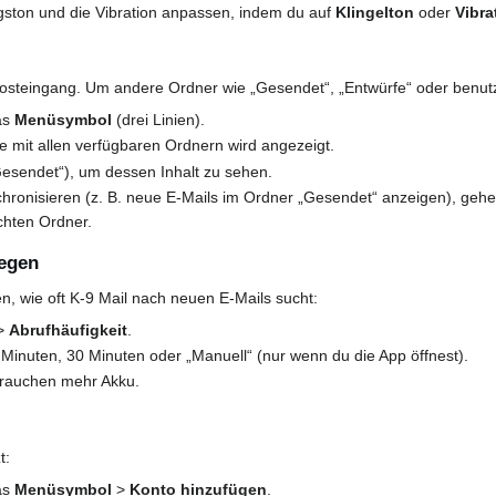
ston und die Vibration anpassen, indem du auf
Klingelton
oder
Vibra
osteingang. Um andere Ordner wie „Gesendet“, „Entwürfe“ oder benutz
as
Menüsymbol
(drei Linien).
e mit allen verfügbaren Ordnern wird angezeigt.
Gesendet“), um dessen Inhalt zu sehen.
ronisieren (z. B. neue E-Mails im Ordner „Gesendet“ anzeigen), geh
chten Ordner.
legen
n, wie oft K-9 Mail nach neuen E-Mails sucht:
>
Abrufhäufigkeit
.
15 Minuten, 30 Minuten oder „Manuell“ (nur wenn du die App öffnest).
rbrauchen mehr Akku.
t:
as
Menüsymbol
>
Konto hinzufügen
.