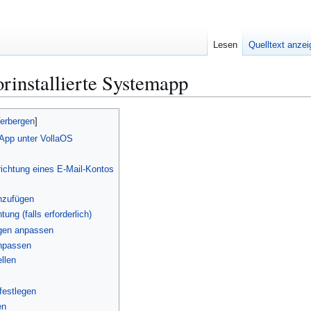
Lesen
Quelltext anze
orinstallierte Systemapp
 App unter VollaOS
nrichtung eines E-Mail-Kontos
inzufügen
tung (falls erforderlich)
ngen anpassen
anpassen
llen
 festlegen
en