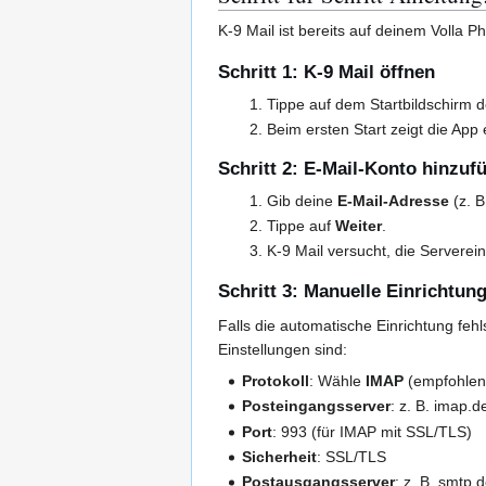
K-9 Mail ist bereits auf deinem Volla P
Schritt 1: K-9 Mail öffnen
Tippe auf dem Startbildschirm 
Beim ersten Start zeigt die Ap
Schritt 2: E-Mail-Konto hinzuf
Gib deine
E-Mail-Adresse
(z. B
Tippe auf
Weiter
.
K-9 Mail versucht, die Serverei
Schritt 3: Manuelle Einrichtung 
Falls die automatische Einrichtung feh
Einstellungen sind:
Protokoll
: Wähle
IMAP
(empfohlen 
Posteingangsserver
: z. B. imap.d
Port
: 993 (für IMAP mit SSL/TLS)
Sicherheit
: SSL/TLS
Postausgangsserver
: z. B. smtp.