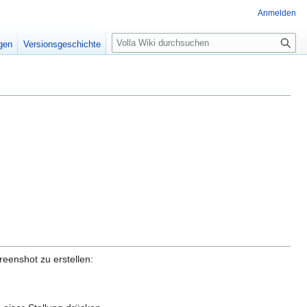
Anmelden
S
igen
Versionsgeschichte
u
c
h
e
reenshot zu erstellen: