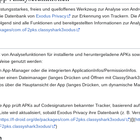
leistungsstarkes, freies und quelloffenes Werkzeug zur Analyse von And
die Datenbank von
Exodus Privacy
zur Erkennung von Trackern. Die A
end sind alle Funktionen und bereitgestellten Informationen zur Analyse
packages/com.oF2pks.classyshark3xodus
l von Analysefunktionen für installierte und heruntergeladene APKs so
 Weise genutzt werden:
en App-Manager oder die integrierten ApplicationInfos/PermissionInfos.
ber einen Dateimanager (langes Drücken und Öffnen mit ClassyShark3
r Apps über die Hauptansicht der App (langes Drücken, um dynamische Ma
ie App prüft APKs auf Codesignaturen bekannter Tracker, basierend au
-Liste wird aktualisiert, sobald Exodus Privacy ihre Datenbank (z. B. 
https://f-droid.org/de/packages/com.oF2pks.classyshark3xodus/
)[](
ht
oF2pks.classyshark3xodus/
)
n