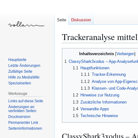
Seite
Diskussion
Trackeranalyse mitte
Zur
Zur
Inhaltsverzeichnis
Navigation
Suche
Hauptseite
1
ClassyShark3xodus – App-Analysefun
springen
springen
Letzte Änderungen
1.1
Hauptfunktionen
Zufällige Seite
1.1.1
Tracker-Erkennung
Hilfe zu MediaWiki
1.1.2
Analyse von App-Eigensc
Spezialseiten
1.1.3
Klassen- und Code-Analy
Werkzeuge
1.2
Hinweise zur Nutzung
Links auf diese Seite
1.3
Zusätzliche Informationen
Änderungen an
1.4
Verwandte Apps
verlinkten Seiten
1.5
Technische Hinweise
Druckversion
Permanenter Link
Seiten­­informationen
ClassyShark3xodus – A