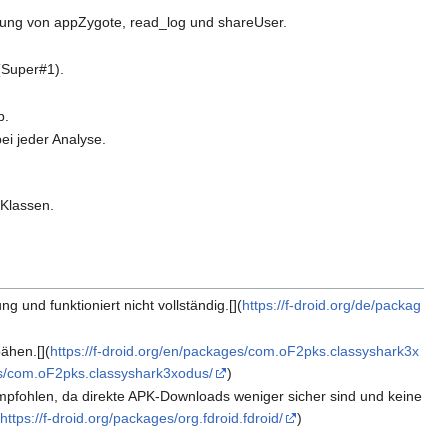
nnung von appZygote, read_log und shareUser.
(Super#1).
p.
ei jeder Analyse.
 Klassen.
 und funktioniert nicht vollständig.[](
https://f-droid.org/de/packag
ähen.[](
https://f-droid.org/en/packages/com.oF2pks.classyshark3x
ges/com.oF2pks.classyshark3xodus/
)
empfohlen, da direkte APK-Downloads weniger sicher sind und keine
(
https://f-droid.org/packages/org.fdroid.fdroid/
)