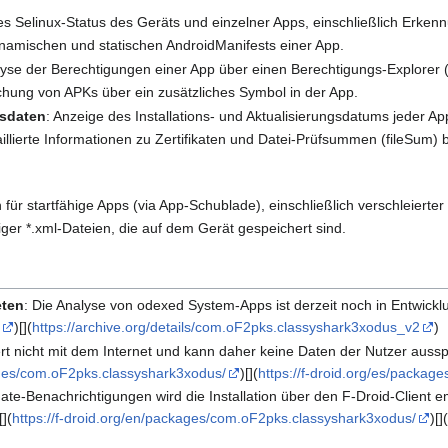
es Selinux-Status des Geräts und einzelner Apps, einschließlich Erke
ynamischen und statischen AndroidManifests einer App.
alyse der Berechtigungen einer App über einen Berechtigungs-Explorer 
suchung von APKs über ein zusätzliches Symbol in der App.
gsdaten
: Anzeige des Installations- und Aktualisierungsdatums jeder Ap
aillierte Informationen zu Zertifikaten und Datei-Prüfsummen (fileSum) b
n für startfähige Apps (via App-Schublade), einschließlich verschleierter
iger *.xml-Dateien, die auf dem Gerät gespeichert sind.
eten
: Die Analyse von odexed System-Apps ist derzeit noch in Entwicklung
/
)[](
https://archive.org/details/com.oF2pks.classyshark3xodus_v2
)
ert nicht mit dem Internet und kann daher keine Daten der Nutzer aussp
kages/com.oF2pks.classyshark3xodus/
)[](
https://f-droid.org/es/packa
ate-Benachrichtigungen wird die Installation über den F-Droid-Client 
](
https://f-droid.org/en/packages/com.oF2pks.classyshark3xodus/
)[]