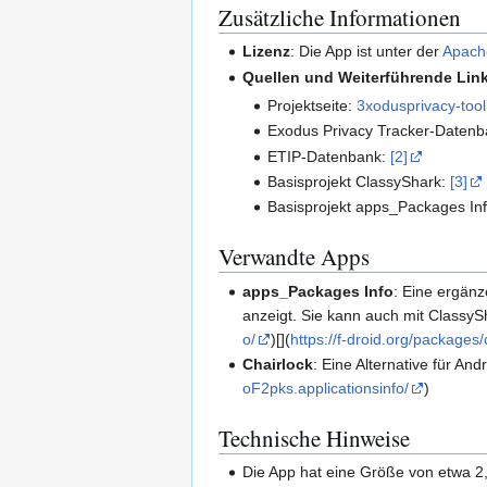
Zusätzliche Informationen
Lizenz
: Die App ist unter der
Apach
Quellen und Weiterführende Lin
Projektseite:
3xodusprivacy-too
Exodus Privacy Tracker-Daten
ETIP-Datenbank:
[2]
Basisprojekt ClassyShark:
[3]
Basisprojekt apps_Packages In
Verwandte Apps
apps_Packages Info
: Eine ergänz
anzeigt. Sie kann auch mit ClassyS
o/
)[](
https://f-droid.org/packages
Chairlock
: Eine Alternative für A
oF2pks.applicationsinfo/
)
Technische Hinweise
Die App hat eine Größe von etwa 2,