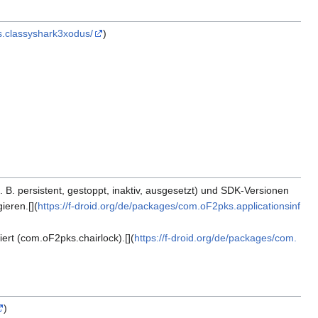
s.classyshark3xodus/
)
. B. persistent, gestoppt, inaktiv, ausgesetzt) und SDK-Versionen
ieren.[](
https://f-droid.org/de/packages/com.oF2pks.applicationsinf
ert (com.oF2pks.chairlock).[](
https://f-droid.org/de/packages/com.
)