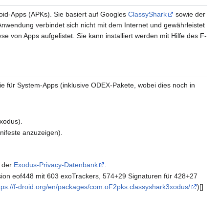
roid-Apps (APKs). Sie basiert auf Googles
ClassyShark
sowie der
nwendung verbindet sich nicht mit dem Internet und gewährleistet
 von Apps aufgelistet. Sie kann installiert werden mit Hilfe des F-
wie für System-Apps (inklusive ODEX-Pakete, wobei dies noch in
xodus).
nifeste anzuzeigen).
f der
Exodus-Privacy-Datenbank
.
Version eof448 mit 603 exoTrackers, 574+29 Signaturen für 428+27
tps://f-droid.org/en/packages/com.oF2pks.classyshark3xodus/
)[]