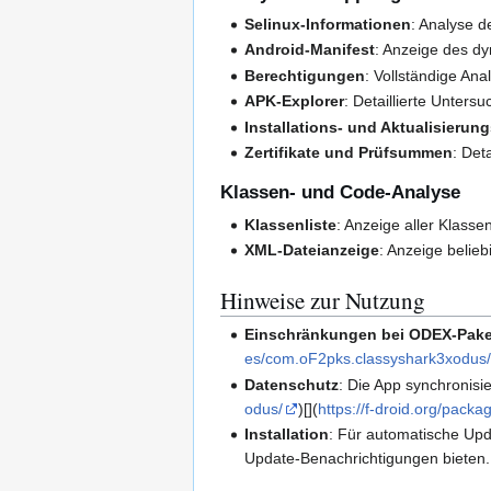
Selinux-Informationen
: Analyse d
Android-Manifest
: Anzeige des d
Berechtigungen
: Vollständige An
APK-Explorer
: Detaillierte Unter
Installations- und Aktualisierun
Zertifikate und Prüfsummen
: Det
Klassen- und Code-Analyse
Klassenliste
: Anzeige aller Klasse
XML-Dateianzeige
: Anzeige belieb
Hinweise zur Nutzung
Einschränkungen bei ODEX-Pak
es/com.oF2pks.classyshark3xodus
Datenschutz
: Die App synchronisi
odus/
)[](
https://f-droid.org/pac
Installation
: Für automatische Upd
Update-Benachrichtigungen bieten.[