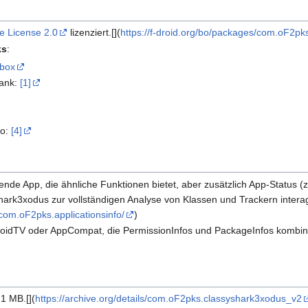
e License 2.0
lizenziert.[](
https://f-droid.org/bo/packages/com.oF2pk
ks
:
lbox
bank:
[1]
fo:
[4]
ende App, die ähnliche Funktionen bietet, aber zusätzlich App-Status (z
hark3xodus zur vollständigen Analyse von Klassen und Trackern interag
/com.oF2pks.applicationsinfo/
)
ndroidTV oder AppCompat, die PermissionInfos und PackageInfos kombini
1 MB.[](
https://archive.org/details/com.oF2pks.classyshark3xodus_v2