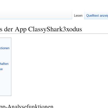
Lesen
Quelltext anze
ls der App ClassyShark3xodus
ktionen
haften
se
pp-Analysefunktionen